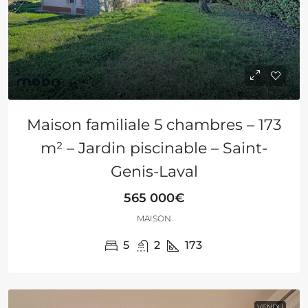
Maison familiale 5 chambres – 173
m² – Jardin piscinable – Saint-
Genis-Laval
565 000€
MAISON
5
2
173
VENDU