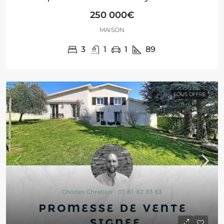
250 000€
MAISON
3
1
1
89
SOUS OFFRE