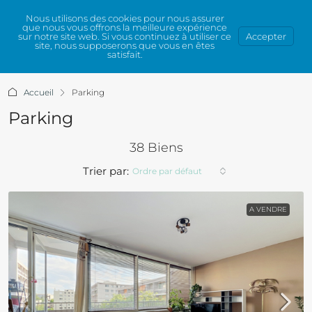
Nous utilisons des cookies pour nous assurer
que nous vous offrons la meilleure expérience
sur notre site web. Si vous continuez à utiliser ce
Accepter
site, nous supposerons que vous en êtes
satisfait.
Accueil
Parking
Parking
38 Biens
Trier par:
Ordre par défaut
A VENDRE