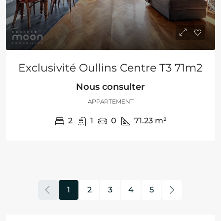
Exclusivité Oullins Centre T3 71m2
Nous consulter
APPARTEMENT
2
1
0
71.23
m²
1
2
3
4
5