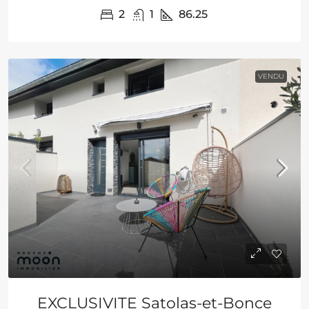
2
1
86.25
VENDU
EXCLUSIVITE Satolas-et-Bonce