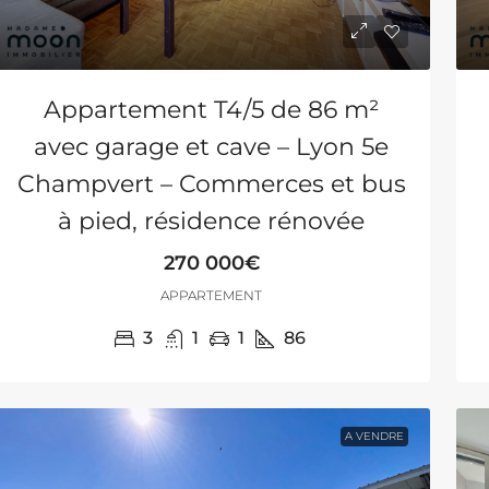
Appartement T4/5 de 86 m²
avec garage et cave – Lyon 5e
Champvert – Commerces et bus
à pied, résidence rénovée
270 000€
APPARTEMENT
3
1
1
86
A VENDRE