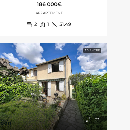
186 000€
APPARTEMENT
2
1
51.49
A VENDRE