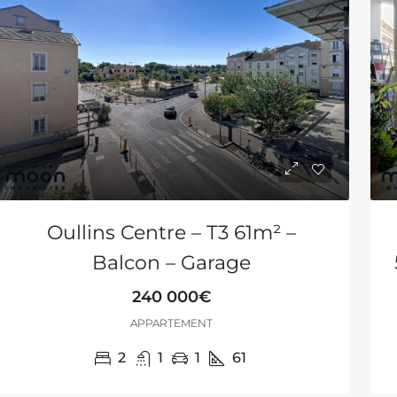
Oullins Centre – T3 61m² –
Balcon – Garage
240 000€
APPARTEMENT
2
1
1
61