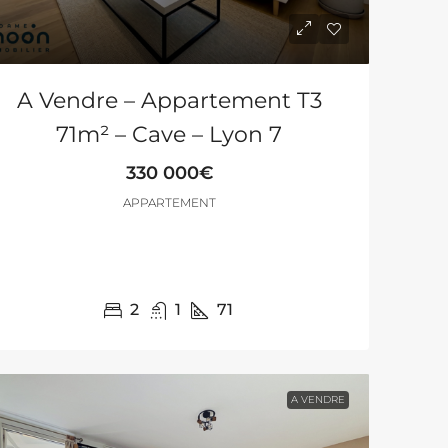
A Vendre – Appartement T3
71m² – Cave – Lyon 7
330 000€
APPARTEMENT
2
1
71
A VENDRE