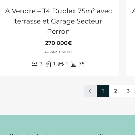
A Vendre – T4 Duplex 75m² avec
terrasse et Garage Secteur
Perron
270 000€
APPARTEMENT
3
1
1
75
1
2
3