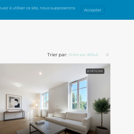
uez à utiliser ce site, nous supposerons
Accepter
CONTACT
INTRANET
Trier par:
Ordre par défaut
A VENDRE