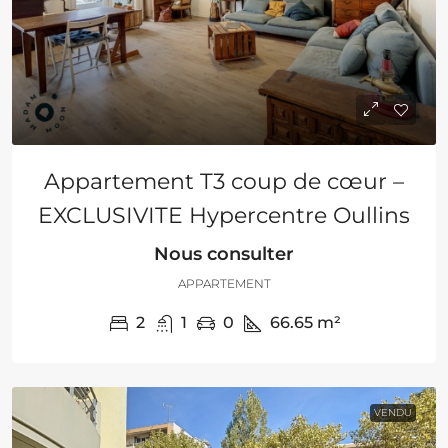
Appartement T3 coup de cœur –
EXCLUSIVITE Hypercentre Oullins
Nous consulter
APPARTEMENT
2
1
0
66.65
m²
VENDU