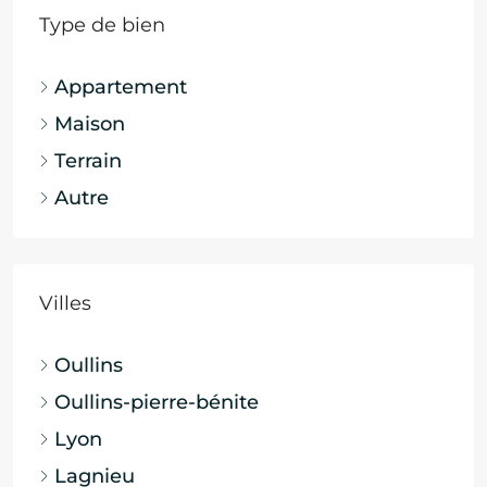
Type de bien
Appartement
Maison
Terrain
Autre
Villes
Oullins
Oullins-pierre-bénite
Lyon
Lagnieu