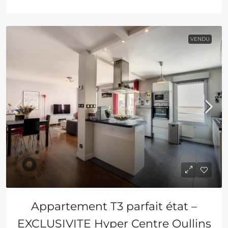
VENDU
Appartement T3 parfait état –
EXCLUSIVITE Hyper Centre Oullins