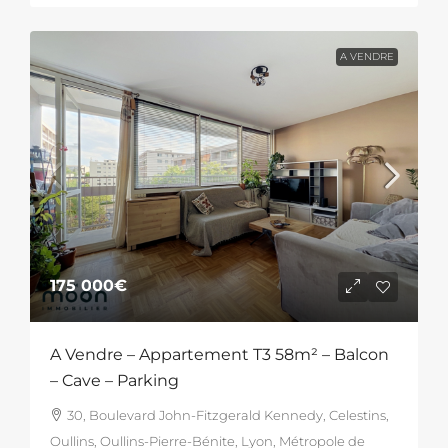
A VENDRE
175 000€
A Vendre – Appartement T3 58m² – Balcon
– Cave – Parking
30, Boulevard John-Fitzgerald Kennedy, Celestins,
Oullins, Oullins-Pierre-Bénite, Lyon, Métropole de