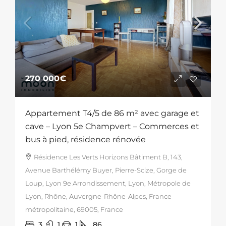
270 000€
Appartement T4/5 de 86 m² avec garage et
cave – Lyon 5e Champvert – Commerces et
bus à pied, résidence rénovée
Résidence Les Verts Horizons Bâtiment B, 143,
Avenue Barthélémy Buyer, Pierre-Scize, Gorge de
Loup, Lyon 9e Arrondissement, Lyon, Métropole de
Lyon, Rhône, Auvergne-Rhône-Alpes, France
métropolitaine, 69005, France
3
1
1
86