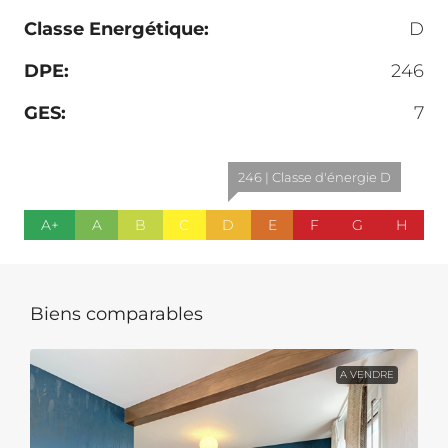
Classe Energétique:
D
DPE:
246
GES:
7
246 | Classe d'énergie D
A+
A
B
C
D
E
F
G
H
Biens comparables
A VENDRE