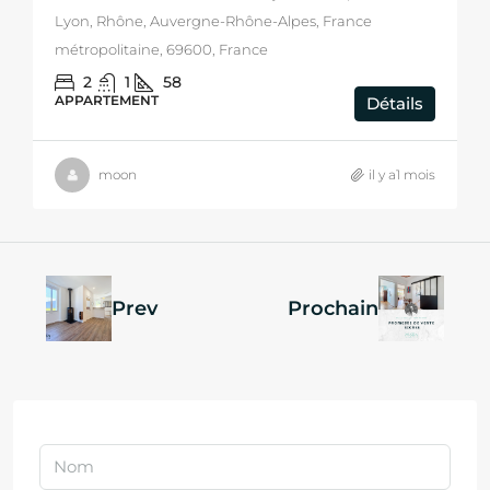
Lyon, Rhône, Auvergne-Rhône-Alpes, France
métropolitaine, 69600, France
2
1
58
APPARTEMENT
Détails
moon
il y a1 mois
Prev
Prochain