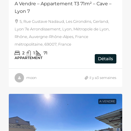
A Vendre – Appartement T3 71m² – Cave –
Lyon 7
5, Rue Gustave Nadaud, Les Girondins, Gerland,
Lyon 7e Arrondissement, Lyon, Métropole de Lyon,
Rhône, Auvergne-Rhône-Alpes, France
métropolitaine, 69007, France
2
1
71
APPARTEMENT
Détails
moon
il y a3 semaines
A VENDRE