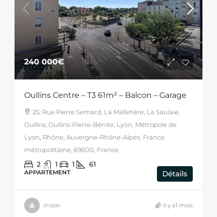
240 000€
Oullins Centre – T3 61m² – Balcon – Garage
25, Rue Pierre Semard, La Malletière, La Saulaie,
Oullins, Oullins-Pierre-Bénite, Lyon, Métropole de
Lyon, Rhône, Auvergne-Rhône-Alpes, France
métropolitaine, 69600, France
2
1
1
61
APPARTEMENT
Détails
moon
il y a1 mois