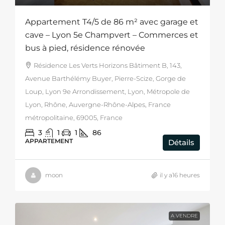
Appartement T4/5 de 86 m² avec garage et
cave – Lyon 5e Champvert – Commerces et
bus à pied, résidence rénovée
Résidence Les Verts Horizons Bâtiment B, 143,
Avenue Barthélémy Buyer, Pierre-Scize, Gorge de
Loup, Lyon 9e Arrondissement, Lyon, Métropole de
Lyon, Rhône, Auvergne-Rhône-Alpes, France
métropolitaine, 69005, France
3
1
1
86
APPARTEMENT
Détails
moon
il y a16 heures
A VENDRE