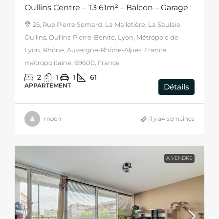
Oullins Centre – T3 61m² – Balcon – Garage
25, Rue Pierre Semard, La Malletière, La Saulaie,
Oullins, Oullins-Pierre-Bénite, Lyon, Métropole de
Lyon, Rhône, Auvergne-Rhône-Alpes, France
métropolitaine, 69600, France
2
1
1
61
APPARTEMENT
Détails
moon
il y a4 semaines
A VENDRE