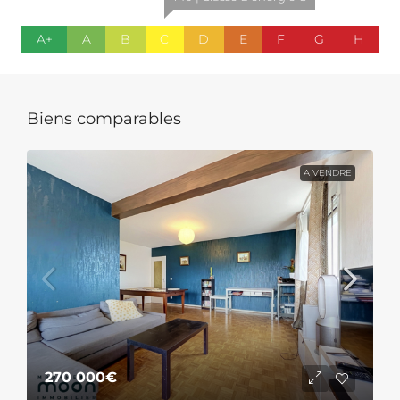
A+
A
B
C
D
E
F
G
H
Biens comparables
A VENDRE
270 000€