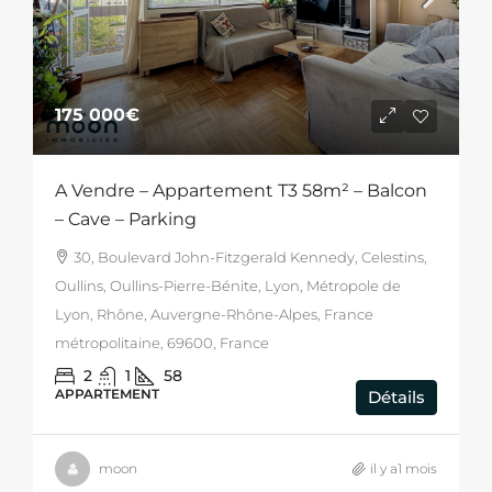
175 000€
A Vendre – Appartement T3 58m² – Balcon
– Cave – Parking
30, Boulevard John-Fitzgerald Kennedy, Celestins,
Oullins, Oullins-Pierre-Bénite, Lyon, Métropole de
Lyon, Rhône, Auvergne-Rhône-Alpes, France
métropolitaine, 69600, France
2
1
58
APPARTEMENT
Détails
moon
il y a1 mois