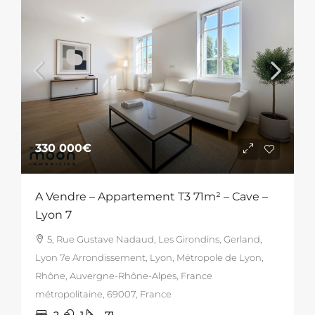
330 000€
A Vendre – Appartement T3 71m² – Cave –
Lyon 7
5, Rue Gustave Nadaud, Les Girondins, Gerland,
Lyon 7e Arrondissement, Lyon, Métropole de Lyon,
Rhône, Auvergne-Rhône-Alpes, France
métropolitaine, 69007, France
2
1
71