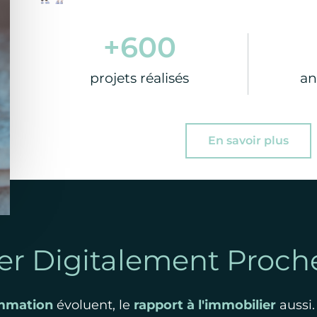
+
600
projets réalisés
an
En savoir plus
er Digitalement Proch
mmation
évoluent, le
rapport à l'immobilier
aussi.