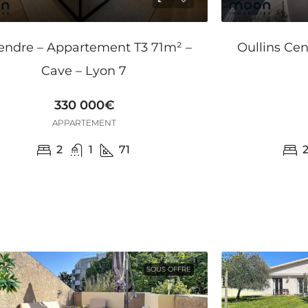
endre – Appartement T3 71m² –
Oullins Cen
Cave – Lyon 7
330 000€
APPARTEMENT
2
1
71
SOUS OFFRE