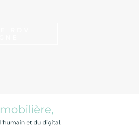
E RDV
IGNE
mobilière,
'humain et du digital.