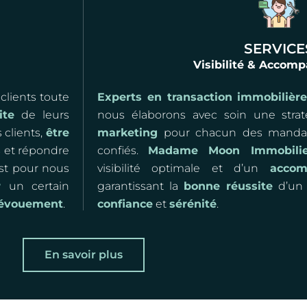
SERVICE
Visibilité & Acco
 clients toute
Experts en transaction immobilièr
ite
de leurs
nous élaborons avec soin une stra
 clients,
être
marketing
pour chacun des mandat
s
et répondre
confiés.
Madame Moon Immobilie
est pour nous
visibilité optimale et d’un
accom
r
un certain
garantissant la
bonne réussite
d’un 
dévouement
.
confiance
et
sérénité
.
En savoir plus