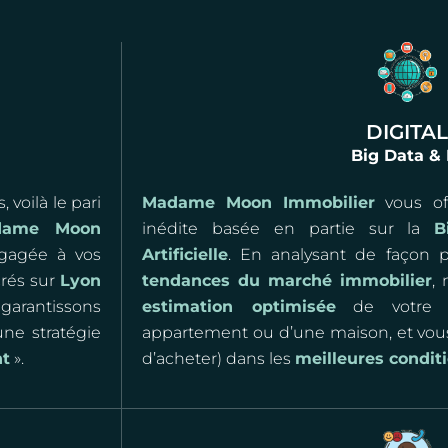
DIGITAL
Big Data & 
 voilà le pari
Madame Moon Immobilier
vous off
dame Moon
inédite basée en partie sur la
B
agée à vos
Artificielle
. En analysant de façon 
crés sur
Lyon
tendances du marché immobilier
,
garantissons
estimation optimisée
de votre bi
une stratégie
appartement ou d’une maison, et vou
nt
».
d’acheter) dans les
meilleures conditi