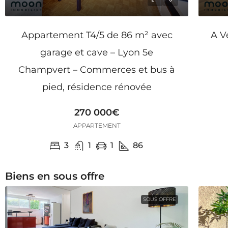
Appartement T4/5 de 86 m² avec
A V
garage et cave – Lyon 5e
Champvert – Commerces et bus à
pied, résidence rénovée
270 000€
APPARTEMENT
3
1
1
86
Biens en sous offre
SOUS OFFRE