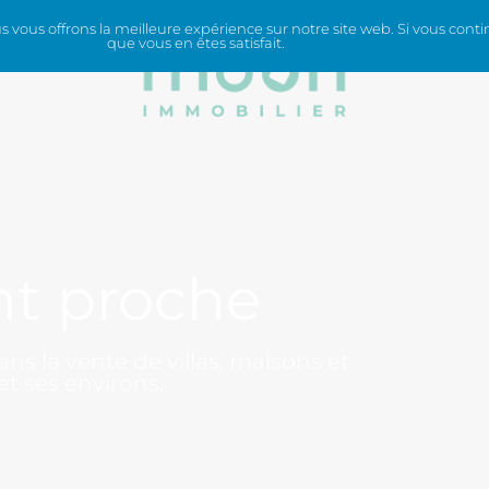
vous offrons la meilleure expérience sur notre site web. Si vous contin
que vous en êtes satisfait.
ICES
nt proche
ns la vente de villas, maisons et
t ses environs.