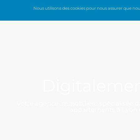
Nous utilisons des cookies pour nous assurer que nous 
QUI SOMMES-NOUS ?
LES SERV
Digitaleme
Votre agence immobilière spécialisée da
appartements à Lyon e