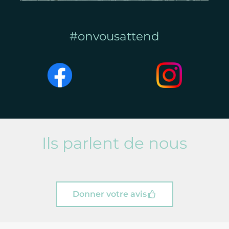
#onvousattend
Ils parlent de nous
Donner votre avis