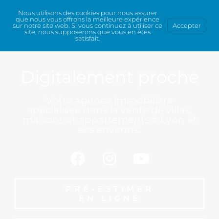
Nous utilisons des cookies pour nous assurer
que nous vous offrons la meilleure expérience
sur notre site web. Si vous continuez à utiliser ce
Accepter
site, nous supposerons que vous en êtes
satisfait.
Digitalement proche
Votre agence immobilière
spécialisée dans la vente de villas,
maisons et appartements à Lyon et
ses environs.
PRÉ-ESTIMER
EN LIGNE