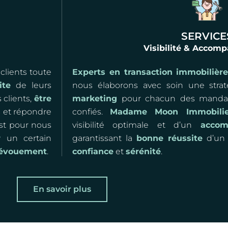
SERVICE
Visibilité & Acco
 clients toute
Experts en transaction immobilièr
ite
de leurs
nous élaborons avec soin une stra
 clients,
être
marketing
pour chacun des mandat
s
et répondre
confiés.
Madame Moon Immobilie
est pour nous
visibilité optimale et d’un
accom
r
un certain
garantissant la
bonne réussite
d’un 
dévouement
.
confiance
et
sérénité
.
En savoir plus