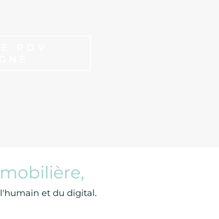
E RDV
IGNE
mobilière,
'humain et du digital.