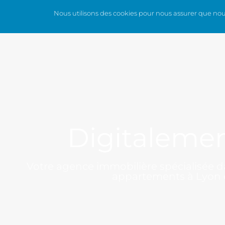
Nous utilisons des cookies pour nous assurer que nous 
QUI SOMMES-NOUS ?
LES SERV
Digitaleme
Votre agence immobilière spécialisée da
appartements à Lyon e