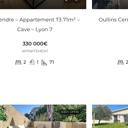
endre – Appartement T3 71m² –
Oullins Cen
Cave – Lyon 7
330 000€
APPARTEMENT
2
1
71
SOUS OFFRE