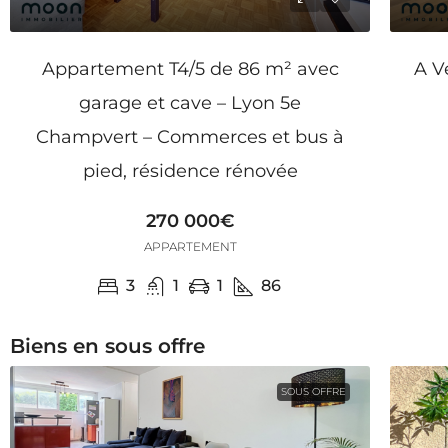
Appartement T4/5 de 86 m² avec
A V
garage et cave – Lyon 5e
Champvert – Commerces et bus à
pied, résidence rénovée
270 000€
APPARTEMENT
3
1
1
86
Biens en sous offre
SOUS OFFRE