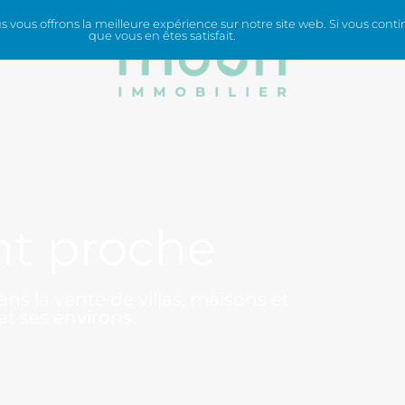
vous offrons la meilleure expérience sur notre site web. Si vous contin
que vous en êtes satisfait.
ICES
nt proche
ns la vente de villas, maisons et
t ses environs.