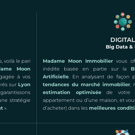
DIGITAL
Big Data & 
 voilà le pari
Madame Moon Immobilier
vous off
dame Moon
inédite basée en partie sur la
B
agée à vos
Artificielle
. En analysant de façon 
crés sur
Lyon
tendances du marché immobilier
,
garantissons
estimation optimisée
de votre bi
une stratégie
appartement ou d’une maison, et vou
nt
».
d’acheter) dans les
meilleures conditi