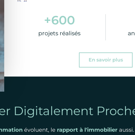
+
600
projets réalisés
an
En savoir plus
er Digitalement Proch
mmation
évoluent, le
rapport à l'immobilier
aussi.