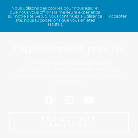
Nous utilisons des cookies pour nous assurer
que nous vous offrons la meilleure expérience
sur notre site web. Si vous continuez à utiliser ce
Accepter
site, nous supposerons que vous en êtes
satisfait.
Digitalement proche
Votre agence immobilière
spécialisée dans la vente de villas,
maisons et appartements à Lyon et
ses environs.
PRÉ-ESTIMER
EN LIGNE