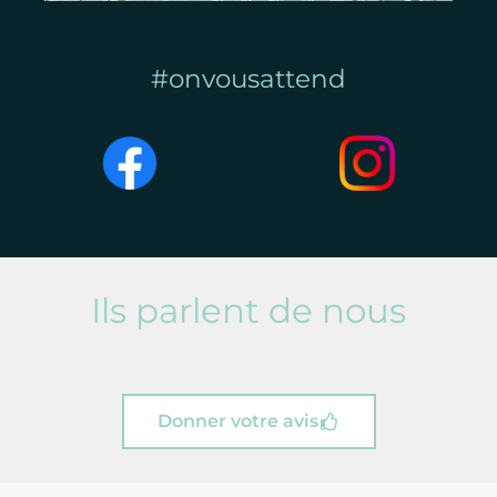
#onvousattend
Ils parlent de nous
Donner votre avis