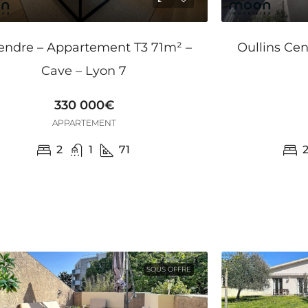
endre – Appartement T3 71m² –
Oullins Cen
Cave – Lyon 7
330 000€
APPARTEMENT
2
1
71
SOUS OFFRE