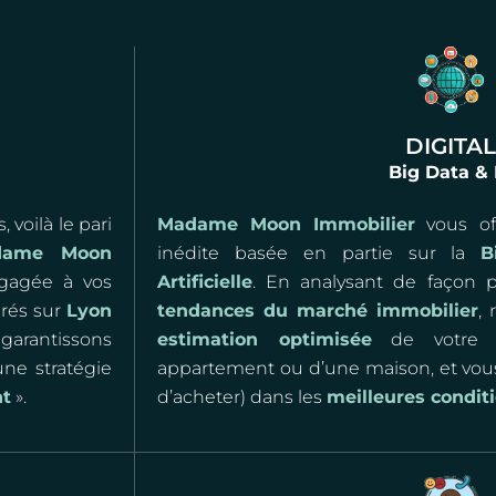
DIGITAL
Big Data & 
 voilà le pari
Madame Moon Immobilier
vous off
dame Moon
inédite basée en partie sur la
B
agée à vos
Artificielle
. En analysant de façon 
crés sur
Lyon
tendances du marché immobilier
,
garantissons
estimation optimisée
de votre bi
une stratégie
appartement ou d’une maison, et vou
nt
».
d’acheter) dans les
meilleures conditi