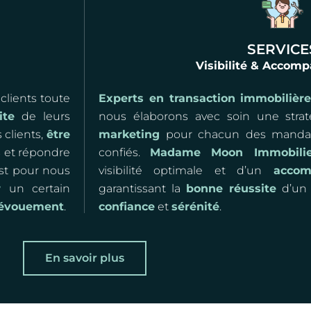
SERVICE
Visibilité & Acco
 clients toute
Experts en transaction immobilièr
ite
de leurs
nous élaborons avec soin une stra
 clients,
être
marketing
pour chacun des mandat
s
et répondre
confiés.
Madame Moon Immobilie
est pour nous
visibilité optimale et d’un
accom
r
un certain
garantissant la
bonne réussite
d’un 
dévouement
.
confiance
et
sérénité
.
En savoir plus