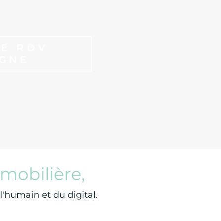
E RDV
IGNE
mobilière,
'humain et du digital.