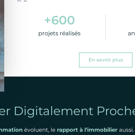
+
600
projets réalisés
an
En savoir plus
er Digitalement Proch
mmation
évoluent, le
rapport à l'immobilier
aussi.