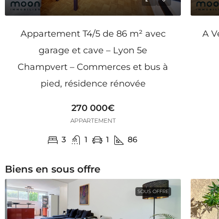
Appartement T4/5 de 86 m² avec
A V
garage et cave – Lyon 5e
Champvert – Commerces et bus à
pied, résidence rénovée
270 000€
APPARTEMENT
3
1
1
86
Biens en sous offre
SOUS OFFRE