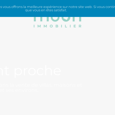
vous offrons la meilleure expérience sur notre site web. Si vous contin
que vous en êtes satisfait.
ICES
nt proche
ns la vente de villas, maisons et
t ses environs.