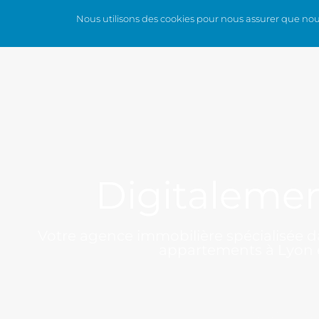
Nous utilisons des cookies pour nous assurer que nous 
QUI SOMMES-NOUS ?
LES SERV
Digitaleme
Votre agence immobilière spécialisée da
appartements à Lyon e