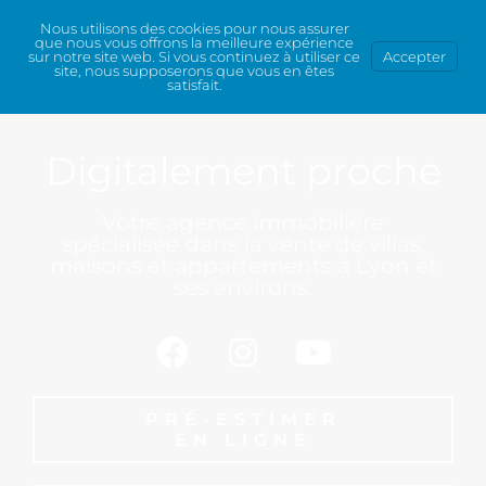
Nous utilisons des cookies pour nous assurer
que nous vous offrons la meilleure expérience
sur notre site web. Si vous continuez à utiliser ce
Accepter
site, nous supposerons que vous en êtes
satisfait.
Digitalement proche
Votre agence immobilière
spécialisée dans la vente de villas,
maisons et appartements à Lyon et
ses environs.
PRÉ-ESTIMER
EN LIGNE