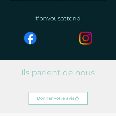
#onvousattend
Ils parlent de nous
Donner votre avis