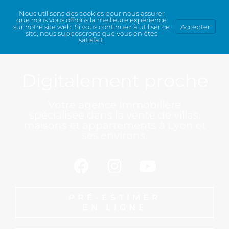
Nous utilisons des cookies pour nous assurer
que nous vous offrons la meilleure expérience
sur notre site web. Si vous continuez à utiliser ce
Accepter
site, nous supposerons que vous en êtes
satisfait.
Digitalement proche
Votre agence immobilière
spécialisée dans la vente de villas,
maisons et appartements à Lyon et
ses environs.
PRÉ-ESTIMER
EN LIGNE