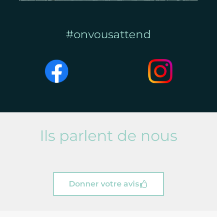
#onvousattend
Ils parlent de nous
Donner votre avis